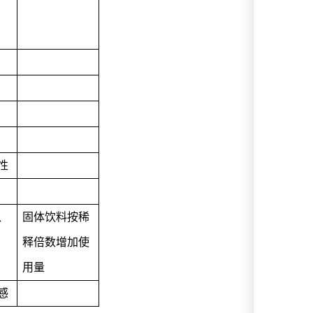
性
、
固体饮料按稀
释倍数增加使
用量
感