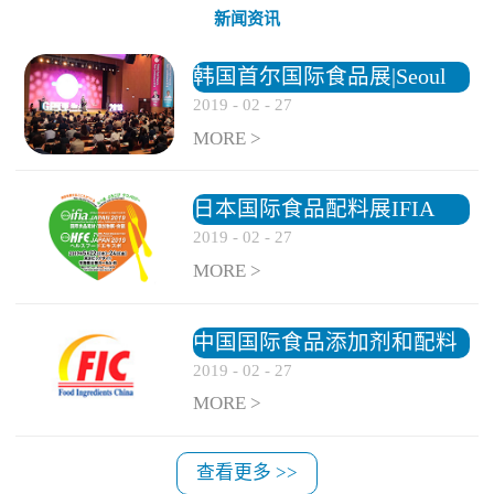
新闻资讯
韩国首尔国际食品展|Seoul
2019
-
02
-
27
Food
MORE >
日本国际食品配料展IFIA
2019
-
02
-
27
MORE >
中国国际食品添加剂和配料
2019
-
02
-
27
展览会
MORE >
查看更多 >>