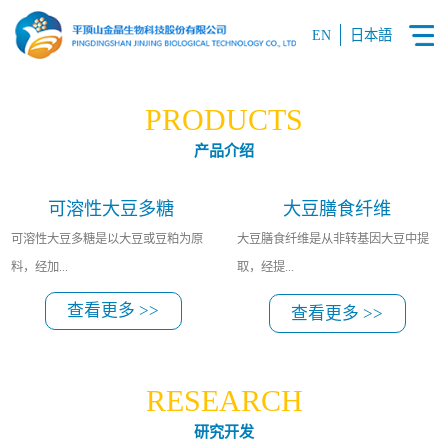
EN
日本語
PRODUCTS
产品介绍
可溶性大豆多糖
大豆膳食纤维
可溶性大豆多糖是以大豆或豆粕为原
大豆膳食纤维是从非转基因大豆中提
料，经加...
取，经提...
查看更多 >>
查看更多 >>
工提纯并精制而得到的的水溶性膳食
纯、分离、干燥、粉碎等工艺生产得
纤维。可溶性大豆多糖常应用于酸性
到的一种食品原料。
RESEARCH
乳饮料、酸奶，具有稳定蛋白的作
研究开发
用，且粘度低，口感清爽。并广泛应