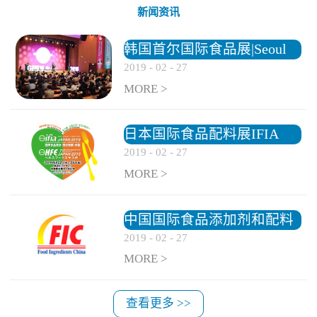
新闻资讯
韩国首尔国际食品展|Seoul
2019
-
02
-
27
Food
MORE >
日本国际食品配料展IFIA
2019
-
02
-
27
MORE >
中国国际食品添加剂和配料
2019
-
02
-
27
展览会
MORE >
查看更多 >>