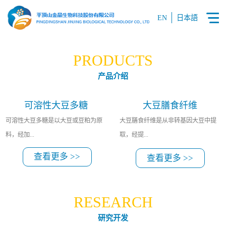
EN
日本語
PRODUCTS
产品介绍
可溶性大豆多糖
大豆膳食纤维
可溶性大豆多糖是以大豆或豆粕为原
大豆膳食纤维是从非转基因大豆中提
料，经加...
取，经提...
查看更多 >>
查看更多 >>
工提纯并精制而得到的的水溶性膳食
纯、分离、干燥、粉碎等工艺生产得
纤维。可溶性大豆多糖常应用于酸性
到的一种食品原料。
RESEARCH
乳饮料、酸奶，具有稳定蛋白的作
研究开发
用，且粘度低，口感清爽。并广泛应